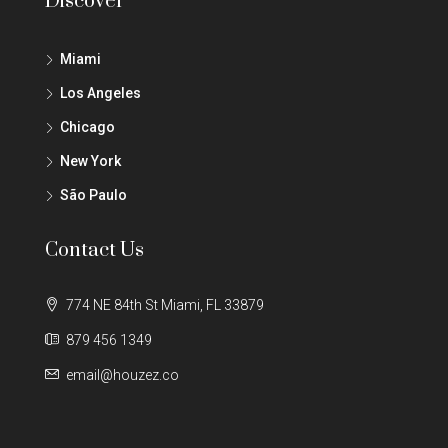
Discover
Miami
Los Angeles
Chicago
New York
São Paulo
Contact Us
774 NE 84th St Miami, FL 33879
879 456 1349
email@houzez.co