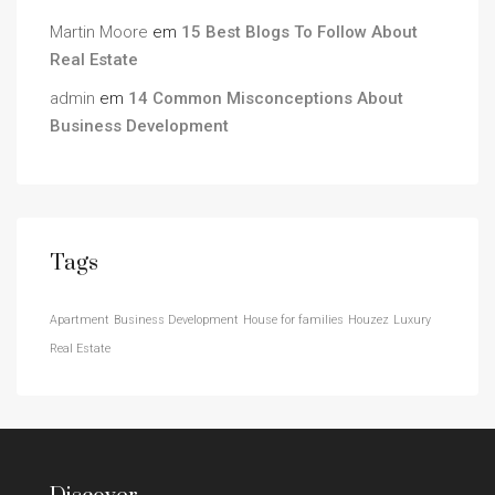
Martin Moore
em
15 Best Blogs To Follow About
Real Estate
admin
em
14 Common Misconceptions About
Business Development
Tags
Apartment
Business Development
House for families
Houzez
Luxury
Real Estate