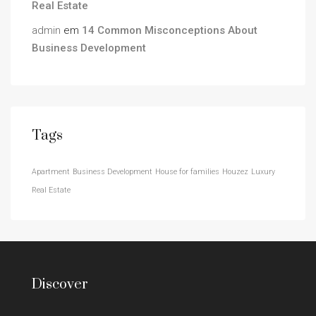
Real Estate
admin
em
14 Common Misconceptions About
Business Development
Tags
Apartment
Business Development
House for families
Houzez
Luxury
Real Estate
Discover