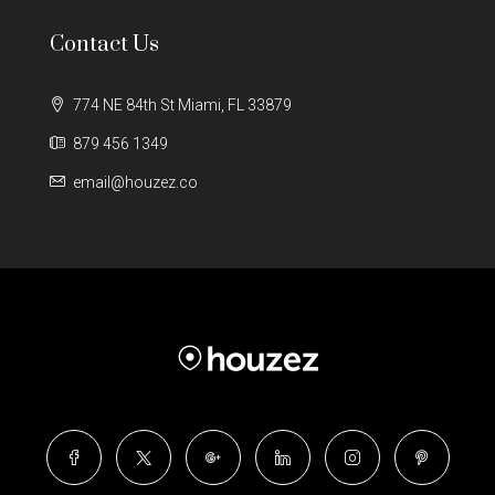
Contact Us
774 NE 84th St Miami, FL 33879
879 456 1349
email@houzez.co