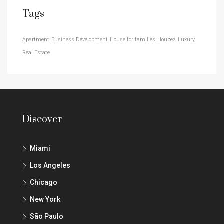
Tags
Apartment
Business Development
House for families
Houzez
Luxury
Real Estate
Discover
Miami
Los Angeles
Chicago
New York
São Paulo