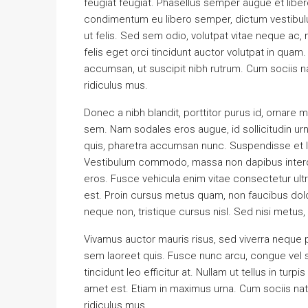
feugiat feugiat. Phasellus semper augue et libero
condimentum eu libero semper, dictum vestibulum
ut felis. Sed sem odio, volutpat vitae neque ac,
felis eget orci tincidunt auctor volutpat in qua
accumsan, ut suscipit nibh rutrum. Cum sociis 
ridiculus mus.
Donec a nibh blandit, porttitor purus id, orna
sem. Nam sodales eros augue, id sollicitudin u
quis, pharetra accumsan nunc. Suspendisse et l
Vestibulum commodo, massa non dapibus interdu
eros. Fusce vehicula enim vitae consectetur ultr
est. Proin cursus metus quam, non faucibus dol
neque non, tristique cursus nisl. Sed nisi metus
Vivamus auctor mauris risus, sed viverra neque 
sem laoreet quis. Fusce nunc arcu, congue vel sod
tincidunt leo efficitur at. Nullam ut tellus in turpi
amet est. Etiam in maximus urna. Cum sociis na
ridiculus mus.