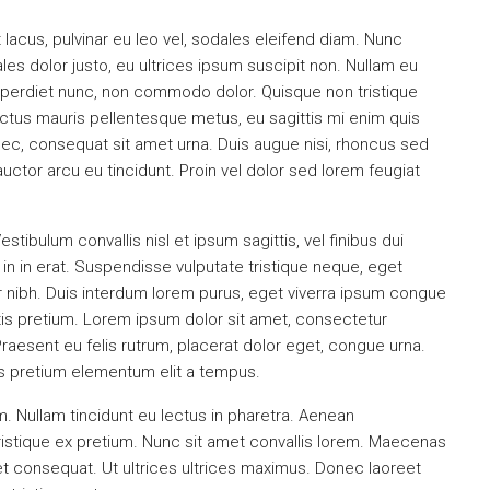
 lacus, pulvinar eu leo vel, sodales eleifend diam. Nunc
dales dolor justo, eu ultrices ipsum suscipit non. Nullam eu
 imperdiet nunc, non commodo dolor. Quisque non tristique
ectus mauris pellentesque metus, eu sagittis mi enim quis
ec, consequat sit amet urna. Duis augue nisi, rhoncus sed
uctor arcu eu tincidunt. Proin vel dolor sed lorem feugiat
tibulum convallis nisl et ipsum sagittis, vel finibus dui
n in erat. Suspendisse vulputate tristique neque, eget
 nibh. Duis interdum lorem purus, eget viverra ipsum congue
tis pretium. Lorem ipsum dolor sit amet, consectetur
 Praesent eu felis rutrum, placerat dolor eget, congue urna.
s pretium elementum elit a tempus.
. Nullam tincidunt eu lectus in pharetra. Aenean
ristique ex pretium. Nunc sit amet convallis lorem. Maecenas
t consequat. Ut ultrices ultrices maximus. Donec laoreet