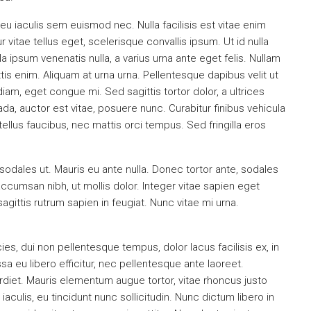
eu iaculis sem euismod nec. Nulla facilisis est vitae enim
$1,900/mo
 vitae tellus eget, scelerisque convallis ipsum. Ut id nulla
la ipsum venenatis nulla, a varius urna ante eget felis. Nullam
ttis enim. Aliquam at urna urna. Pellentesque dapibus velit ut
iam, eget congue mi. Sed sagittis tortor dolor, a ultrices
a, auctor est vitae, posuere nunc. Curabitur finibus vehicula
llus faucibus, nec mattis orci tempus. Sed fringilla eros
sodales ut. Mauris eu ante nulla. Donec tortor ante, sodales
ccumsan nibh, ut mollis dolor. Integer vitae sapien eget
ittis rutrum sapien in feugiat. Nunc vitae mi urna.
icies, dui non pellentesque tempus, dolor lacus facilisis ex, in
 eu libero efficitur, nec pellentesque ante laoreet.
erdiet. Mauris elementum augue tortor, vitae rhoncus justo
culis, eu tincidunt nunc sollicitudin. Nunc dictum libero in