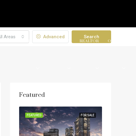
ll Areas
Advanced
Search
CT
PROPERTIES
PROPERTY
REALTOR
OTHERS
Featured
OR RENT
FEATURED
FOR SALE
FEATURED