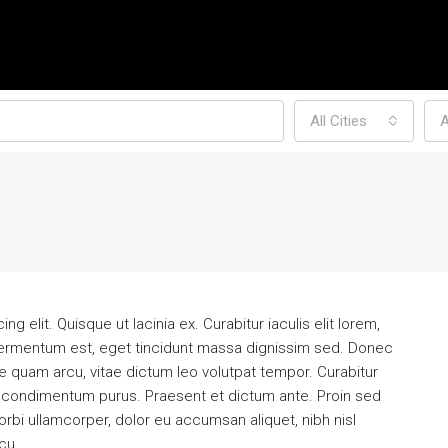
All Cities
A
OMMUNITIES
TEAM
TESTIMONIALS
BLOG
CONTA
 elit. Quisque ut lacinia ex. Curabitur iaculis elit lorem,
ium fermentum est, eget tincidunt massa dignissim sed. Donec
e quam arcu, vitae dictum leo volutpat tempor. Curabitur
FEATURED
F
 condimentum purus. Praesent et dictum ante. Proin sed
rbi ullamcorper, dolor eu accumsan aliquet, nibh nisl
cu.