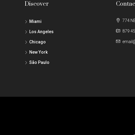
Discover
Contac
774 NE
Miami
879 45
Los Angeles
email
Chicago
New York
São Paulo