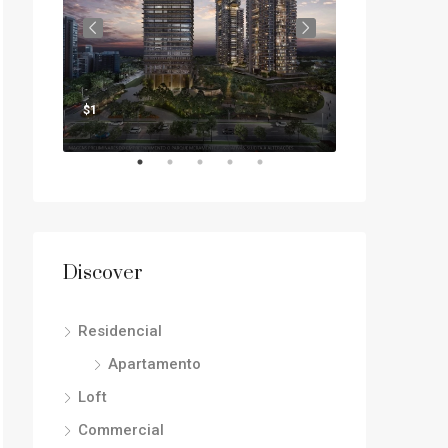
2208 Southwest Dr, Los Angeles, CA 90043, USA
$2,200/mo
$1
Discover
Residencial
Apartamento
Loft
Commercial