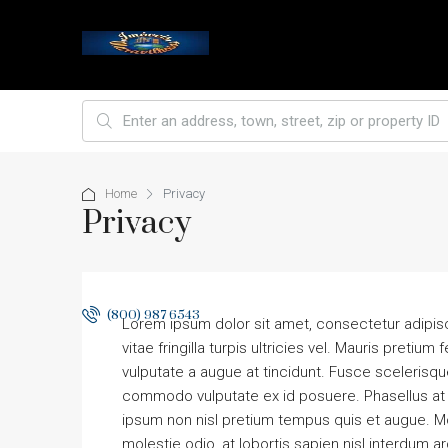
HOME
HOME
ABOUT
EXCLUSIVE
C
Home
Privacy
Privacy
(800) 987 6543
Lorem ipsum dolor sit amet, consectetur adipiscing
vitae fringilla turpis ultricies vel. Mauris pret
vulputate a augue at tincidunt. Fusce scelerisqu
commodo vulputate ex id posuere. Phasellus at
ipsum non nisl pretium tempus quis et augue. Mo
molestie odio, at lobortis sapien nisl interdum ar