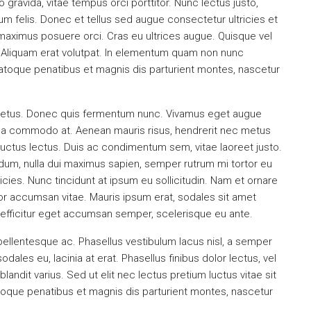
 gravida, vitae tempus orci porttitor. Nunc lectus justo,
 felis. Donec et tellus sed augue consectetur ultricies et
 maximus posuere orci. Cras eu ultrices augue. Quisque vel
m. Aliquam erat volutpat. In elementum quam non nunc
natoque penatibus et magnis dis parturient montes, nascetur
re metus. Donec quis fermentum nunc. Vivamus eget augue
rna commodo at. Aenean mauris risus, hendrerit nec metus
uctus lectus. Duis ac condimentum sem, vitae laoreet justo.
m, nulla dui maximus sapien, semper rutrum mi tortor eu
icies. Nunc tincidunt at ipsum eu sollicitudin. Nam et ornare
or accumsan vitae. Mauris ipsum erat, sodales sit amet
, efficitur eget accumsan semper, scelerisque eu ante.
pellentesque ac. Phasellus vestibulum lacus nisl, a semper
ales eu, lacinia at erat. Phasellus finibus dolor lectus, vel
s blandit varius. Sed ut elit nec lectus pretium luctus vitae sit
toque penatibus et magnis dis parturient montes, nascetur