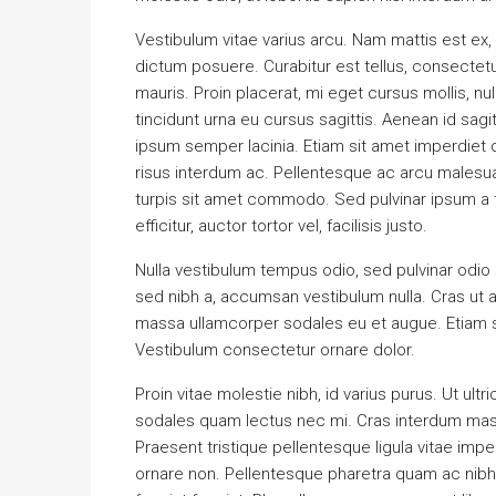
Vestibulum vitae varius arcu. Nam mattis est ex, 
dictum posuere. Curabitur est tellus, consectetur
mauris. Proin placerat, mi eget cursus mollis, nul
tincidunt urna eu cursus sagittis. Aenean id sagi
ipsum semper lacinia. Etiam sit amet imperdiet d
risus interdum ac. Pellentesque ac arcu malesuad
turpis sit amet commodo. Sed pulvinar ipsum a te
efficitur, auctor tortor vel, facilisis justo.
Nulla vestibulum tempus odio, sed pulvinar odio 
sed nibh a, accumsan vestibulum nulla. Cras ut a
massa ullamcorper sodales eu et augue. Etiam sag
Vestibulum consectetur ornare dolor.
Proin vitae molestie nibh, id varius purus. Ut ultr
sodales quam lectus nec mi. Cras interdum massa
Praesent tristique pellentesque ligula vitae imp
ornare non. Pellentesque pharetra quam ac nibh ia