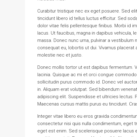
Curabitur tristique nec ex eget posuere. Sed elit
tincidunt libero id tellus luctus efficitur. Sed so
dolor vitae felis pellentesque finibus. Morbi id
lacus. Ut faucibus, magna in dapibus vehicula, l
massa. Donec nunc urna, pulvinar a vestibulum n
consequat eu, lobortis ut dui. Vivamus placerat a
molestie nec et justo.
Donec mollis tortor ut est dapibus fermentum. Ves
lacinia. Quisque ac mi et orci congue commodo i
sollicitudin purus commodo id. Donec vel auctor
in. Aliquam erat volutpat. Sed bibendum venena
adipiscing elit. Suspendisse et ultricies lectus.
Maecenas cursus mattis purus eu tincidunt. Cra
Integer vitae libero eu eros gravida condimentum
consectetur nisi quis nulla condimentum, eget t
eget est enim. Sed scelerisque posuere lacus e