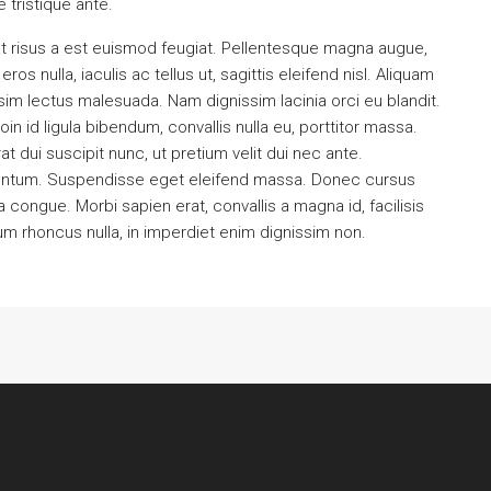
e tristique ante.
at risus a est euismod feugiat. Pellentesque magna augue,
s nulla, iaculis ac tellus ut, sagittis eleifend nisl. Aliquam
sim lectus malesuada. Nam dignissim lacinia orci eu blandit.
oin id ligula bibendum, convallis nulla eu, porttitor massa.
t dui suscipit nunc, ut pretium velit dui nec ante.
entum. Suspendisse eget eleifend massa. Donec cursus
a congue. Morbi sapien erat, convallis a magna id, facilisis
m rhoncus nulla, in imperdiet enim dignissim non.