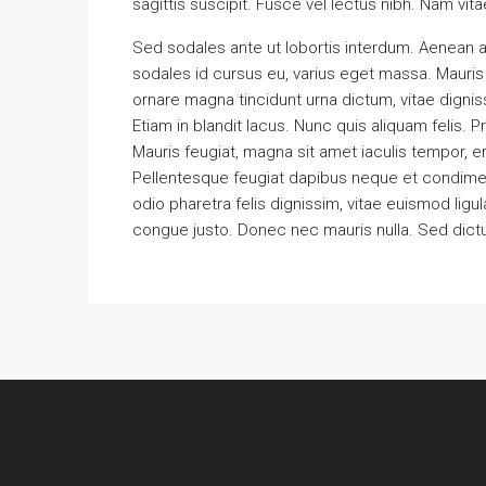
sagittis suscipit. Fusce vel lectus nibh. Nam vita
Sed sodales ante ut lobortis interdum. Aenean 
sodales id cursus eu, varius eget massa. Mauris ero
ornare magna tincidunt urna dictum, vitae dignis
Etiam in blandit lacus. Nunc quis aliquam felis. Pr
Mauris feugiat, magna sit amet iaculis tempor, era
Pellentesque feugiat dapibus neque et condim
odio pharetra felis dignissim, vitae euismod ligul
congue justo. Donec nec mauris nulla. Sed dictu