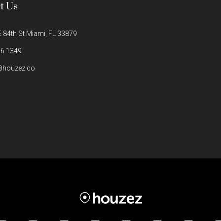
t Us
 84th St Miami, FL 33879
6 1349
@houzez.co